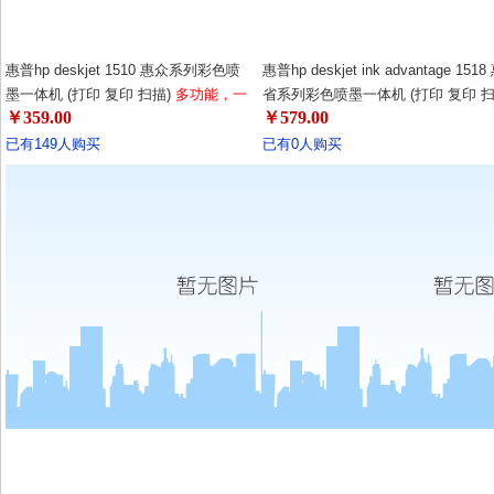
惠普hp deskjet 1510 惠众系列彩色喷
惠普hp deskjet ink advantage 1518
墨一体机 (打印 复印 扫描)
多功能，一
省系列彩色喷墨一体机 (打印 复印 
￥359.00
￥579.00
机多用，耗材更省！1050升级版！升级
描)
68元狂打480页！支持单黑墨盒
更节能！
印,白色外观更精致，小巧节省空间
已有149人购买
已有0人购买
材省才是真的省