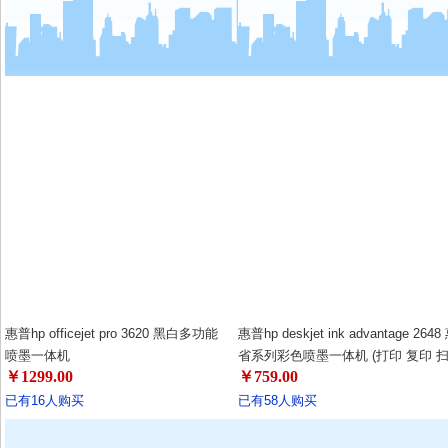
惠普hp officejet pro 3620 黑白多功能
惠普hp deskjet ink advantage 2648
喷墨一体机
省系列彩色喷墨一体机 (打印 复印 
￥1299.00
￥759.00
传真)
家用办公两相宜，快来体验惠
已有16人购买
已有58人购买