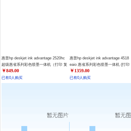
惠普hp deskjet ink advantage 2520hc
惠普hp deskjet ink advantage 4518
超级惠省系列彩色喷墨一体机（打印 复
eaio 惠省系列彩色喷墨一体机 (打印
￥849.00
￥1359.00
印 扫描）
黑白打印仅5分钱！黑色单墨
印 扫描 无线网络 照片打印)
无线网
盒打印，耗材更省！无边距打印，文
照片打印机！耗材更省！
已有0人购买
已有0人购买
档、照片轻松搞定！