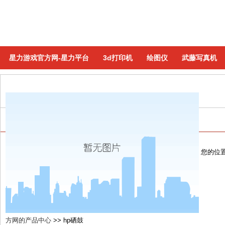
星力游戏官方网-星力平台
3d打印机
绘图仪
武藤写真机
hp硒鼓
(共有128个商品)
您的位
方网的产品中心
>>
hp硒鼓