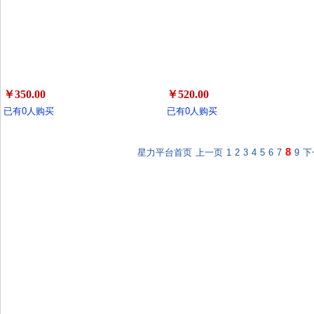
￥350.00
￥520.00
已有0人购买
已有0人购买
8
星力平台首页
上一页
1
2
3
4
5
6
7
9
下