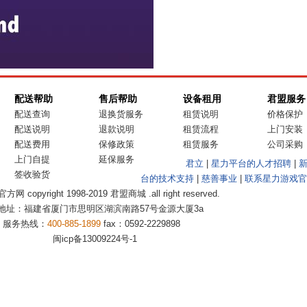
配送帮助
售后帮助
设备租用
君盟服务
配送查询
退换货服务
租赁说明
价格保护
配送说明
退款说明
租赁流程
上门安装
配送费用
保修政策
租赁服务
公司采购
上门自提
延保服务
君立
|
星力平台的人才招聘
|
签收验货
台的技术支持
|
慈善事业
|
联系星力游戏官
 copyright 1998-2019 君盟商城 .all right reserved.
地址：福建省厦门市思明区湖滨南路57号金源大厦3a
服务热线：
400-885-1899
fax：0592-2229898
闽icp备13009224号-1