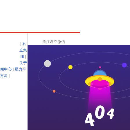
关注君立微信
|
君
立集
团
|
关于
新闻中心
|
星力平
方网
|