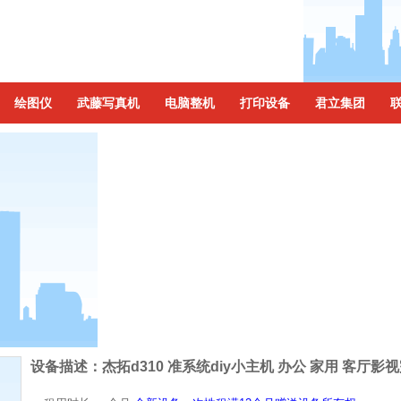
绘图仪
武藤写真机
电脑整机
打印设备
君立集团
设备描述：
杰拓d310 准系统diy小主机 办公 家用 客厅影