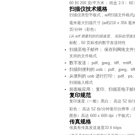
60 到 200 克/平方米； 纸盒 2-3： 60
扫描仪技术规格
扫描仪类型
平板式，adf
扫描文件格式
毫米
最大扫描尺寸 (adf)
216 x 356 毫
页/分钟（彩色）
(从 adf 测量到的扫描速度。 实际处
标配，50 页
标准的数字发送特性
扫描至电子邮件； 保存到网络文件夹；
支持的文件格式
数字发送： pdf、jpeg、tiff、mtiff、
扫描到便利的 usb： pdf、jpeg、tiff、
从便利的 usb 进行打印： pdf、ps、
扫描输入模式
前面板应用： 复印、扫描至电子邮
复印规范
复印速度（一般）
黑白： 高达 52 份
彩色： 高达 52 份/分钟
复印分辨率（
图形）
高达 600 x 600 dpi（平板式），
传真规格
传真
有
传真发送速度
33.6 kbps