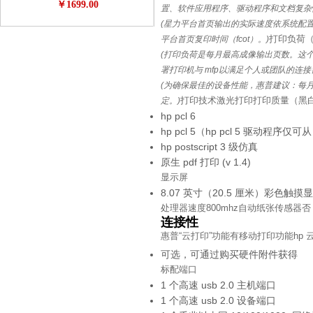
￥1699.00
超值精品 极客必备 3d专享月特供
置、软件应用程序、驱动程序和文档复杂
(星力平台首页输出的实际速度依系统配
打印负荷（
平台首页复印时间（fcot）。)
(打印负荷是每月最高成像输出页数。这个
署打印机与 mfp以满足个人或团队的连接
(为确保最佳的设备性能，惠普建议：每
打印技术
激光打印
打印质量（黑
定。)
hp pcl 6
hp pcl 5（hp pcl 5 驱动程序仅可
hp postscript 3 级仿真
原生 pdf 打印 (v 1.4)
显示屏
8.07 英寸（20.5 厘米）彩色触摸显示
处理器速度
800mhz
自动纸张传感器
否
连接性
惠普“云打印”功能
有
移动打印功能
hp 
可选，可通过购买硬件附件获得
标配端口
1 个高速 usb 2.0 主机端口
1 个高速 usb 2.0 设备端口