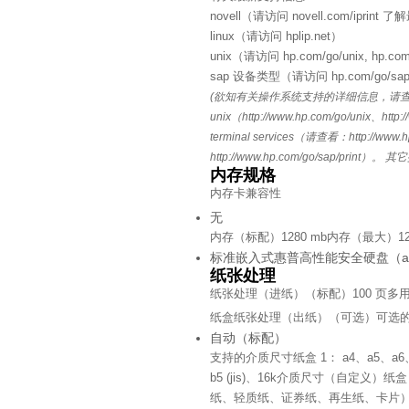
novell（请访问 novell.com/iprint
linux（请访问 hplip.net）
unix（请访问
hp.com/go/unix,
hp.com
sap 设备类型（请访问
hp.com/go/sap
(欲知有关操作系统支持的详细信息，请查看： novell (ht
unix（http://www.hp.com/go/unix、http:/
terminal services（请查看：http://www.h
http://www.hp.com/go/sap
内存规格
内存卡兼容性
无
内存（标配）
1280 mb
内存（最大）
1
标准嵌入式惠普高性能安全硬盘（ae
纸张处理
纸张处理（进纸）（标配）
100 页多
纸盒
纸张处理（出纸）（可选）
可选的
自动（标配）
支持的介质尺寸
纸盒 1： a4、a5、a6、b
b5 (jis)、16k
介质尺寸（自定义）
纸盒 
纸、轻质纸、证券纸、再生纸、卡片