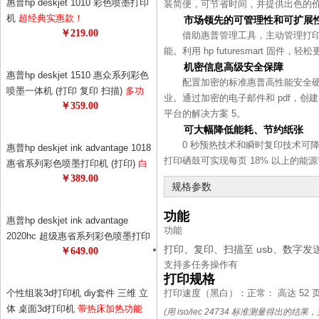
惠普hp deskjet 1010 彩色喷墨打印
装简便，可节省时间，并提供出色的价
机
超经典实惠款！
市场领先的可管理性和可扩展
￥219.00
借助惠普管理工具，主动管理打
能。利用 hp futuresmart 
机密信息高级安全保障
惠普hp deskjet 1510 惠众系列彩色
配置加密的标准惠普高性能安全硬盘
喷墨一体机 (打印 复印 扫描)
多功
业。通过加密的电子邮件和 pdf，
￥359.00
能，一机多用，耗材更省！1050升
平台的解决方案 5。
级版！升级更节能！
可大幅降低能耗、节约纸张
0 秒预热技术和瞬时复印技术可降
惠普hp deskjet ink advantage 1018
打印硒鼓可实现每页 18% 以上的能源
惠省系列彩色喷墨打印机 (打印)
白
￥389.00
色外观，更美观！打印机也可以时
规格参数
尚！69元狂打480页！0.14元的黑白
单页成本，省钱！
功能
惠普hp deskjet ink advantage
功能
2020hc 超级惠省系列彩色喷墨打印
打印、复印、扫描至 usb、数字
￥649.00
机
惠普超级惠省系列打印机！78元
支持多任务操作
有
墨盒狂打1500页，半年不换墨！节
打印规格
约更节能！
个性组装3d打印机 diy套件 三维 立
打印速度（黑白）：
正常： 高达 52 
体 桌面3d打印机
带热床加热功能
(用 iso/iec 24734 标准测量得出的结果