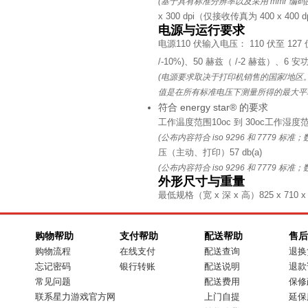
(基于具有标准分辨率以及采用 mmr 编码的标准 i
x 300 dpi（仅接收传真为 400 x 400 d
电源与运行要求
电源
110 伏输入电压： 110 伏至 127 
/-10%)、50 赫兹（ /-2 赫兹）、6 安
(电源要求取决于打印机销售的国家/地区
值是在所有标准电压下测量所得的最大平
符合 energy star® 的要求
工作温度范围
10oc 到 30oc
工作湿度
(公布内容符合 iso 9296 和 7779 标准
压（主动、打印）
57 db(a)
(公布内容符合 iso 9296 和 7779 标准
外形尺寸与重量
最低规格（宽 x 深 x 高）
825 x 710 
购物帮助
支付帮助
配送帮助
售后
购物流程
在线支付
配送查询
退换
忘记密码
银行转账
配送说明
退款
常见问题
配送费用
保修
联系星力游戏官方网
上门自提
延保