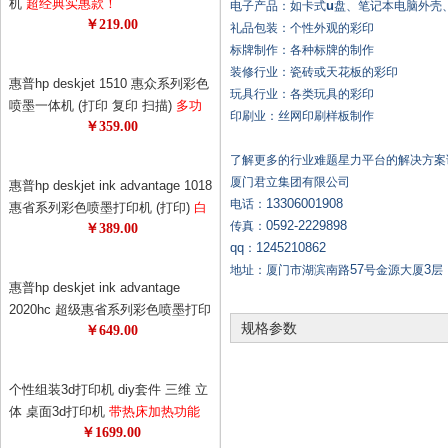
机
超经典实惠款！
u
电子产品：如卡式
盘、笔记本电脑外壳
￥219.00
礼品包装：个性外观的彩印
标牌制作：各种标牌的制作
装修行业：瓷砖或天花板的彩印
惠普hp deskjet 1510 惠众系列彩色
玩具行业：各类玩具的彩印
喷墨一体机 (打印 复印 扫描)
多功
印刷业：丝网印刷样板制作
￥359.00
能，一机多用，耗材更省！1050升
级版！升级更节能！
了解更多的行业难题星力平台的解决方案
厦门君立集团有限公司
惠普hp deskjet ink advantage 1018
13306001908
电话：
惠省系列彩色喷墨打印机 (打印)
白
0592-2229898
传真：
￥389.00
色外观，更美观！打印机也可以时
qq
1245210862
：
尚！69元狂打480页！0.14元的黑白
57
3
地址：厦门市湖滨南路
号金源大厦
层
单页成本，省钱！
惠普hp deskjet ink advantage
2020hc 超级惠省系列彩色喷墨打印
规格参数
￥649.00
机
惠普超级惠省系列打印机！78元
墨盒狂打1500页，半年不换墨！节
约更节能！
个性组装3d打印机 diy套件 三维 立
体 桌面3d打印机
带热床加热功能
￥1699.00
超值精品 极客必备 3d专享月特供