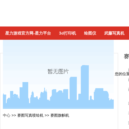
星力游戏官方网-星力平台
3d打印机
绘图仪
武藤写真机
赛
您的位
中心
>>
赛图写真喷绘机
>>
赛图旗帜机