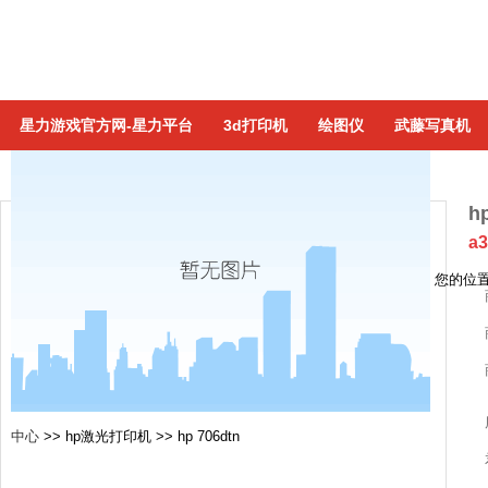
星力游戏官方网-星力平台
3d打印机
绘图仪
武藤写真机
h
a
您的位
中心
>>
hp激光打印机
>>
hp 706dtn