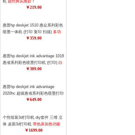
机
超经典实惠款！
￥219.00
惠普hp deskjet 1510 惠众系列彩色
喷墨一体机 (打印 复印 扫描)
多功
￥359.00
能，一机多用，耗材更省！1050升
级版！升级更节能！
惠普hp deskjet ink advantage 1018
惠省系列彩色喷墨打印机 (打印)
白
￥389.00
色外观，更美观！打印机也可以时
尚！69元狂打480页！0.14元的黑白
单页成本，省钱！
惠普hp deskjet ink advantage
2020hc 超级惠省系列彩色喷墨打印
￥649.00
机
惠普超级惠省系列打印机！78元
墨盒狂打1500页，半年不换墨！节
约更节能！
个性组装3d打印机 diy套件 三维 立
体 桌面3d打印机
带热床加热功能
￥1699.00
超值精品 极客必备 3d专享月特供