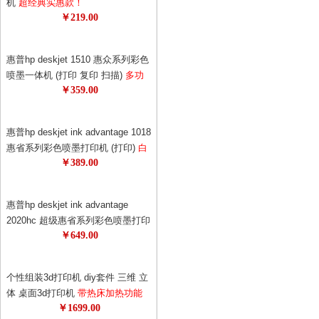
机
超经典实惠款！
￥219.00
惠普hp deskjet 1510 惠众系列彩色
喷墨一体机 (打印 复印 扫描)
多功
￥359.00
能，一机多用，耗材更省！1050升
级版！升级更节能！
惠普hp deskjet ink advantage 1018
惠省系列彩色喷墨打印机 (打印)
白
￥389.00
色外观，更美观！打印机也可以时
尚！69元狂打480页！0.14元的黑白
单页成本，省钱！
惠普hp deskjet ink advantage
2020hc 超级惠省系列彩色喷墨打印
￥649.00
机
惠普超级惠省系列打印机！78元
墨盒狂打1500页，半年不换墨！节
约更节能！
个性组装3d打印机 diy套件 三维 立
体 桌面3d打印机
带热床加热功能
￥1699.00
超值精品 极客必备 3d专享月特供