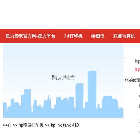
星力游戏官方网-星力平台
3d打印机
绘图仪
武藤写真机
hp
hp
您的位
中心
>>
hp喷墨打印机
>>
hp ink tank 410