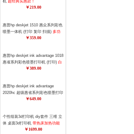
机
超经典实惠款！
￥219.00
惠普hp deskjet 1510 惠众系列彩色
喷墨一体机 (打印 复印 扫描)
多功
￥359.00
能，一机多用，耗材更省！1050升
级版！升级更节能！
惠普hp deskjet ink advantage 1018
惠省系列彩色喷墨打印机 (打印)
白
￥389.00
色外观，更美观！打印机也可以时
尚！69元狂打480页！0.14元的黑白
单页成本，省钱！
惠普hp deskjet ink advantage
2020hc 超级惠省系列彩色喷墨打印
￥649.00
机
惠普超级惠省系列打印机！78元
墨盒狂打1500页，半年不换墨！节
约更节能！
个性组装3d打印机 diy套件 三维 立
体 桌面3d打印机
带热床加热功能
￥1699.00
超值精品 极客必备 3d专享月特供