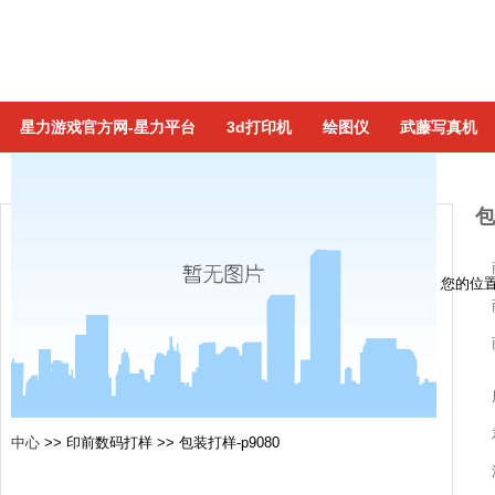
星力游戏官方网-星力平台
3d打印机
绘图仪
武藤写真机
包
您的位
中心
>>
印前数码打样
>>
包装打样-p9080