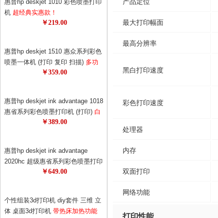
产品定位
惠普hp deskjet 1010 彩色喷墨打印
机
超经典实惠款！
最大打印幅面
￥219.00
最高分辨率
惠普hp deskjet 1510 惠众系列彩色
喷墨一体机 (打印 复印 扫描)
多功
黑白打印速度
￥359.00
能，一机多用，耗材更省！1050升
级版！升级更节能！
惠普hp deskjet ink advantage 1018
彩色打印速度
惠省系列彩色喷墨打印机 (打印)
白
￥389.00
色外观，更美观！打印机也可以时
处理器
尚！69元狂打480页！0.14元的黑白
单页成本，省钱！
内存
惠普hp deskjet ink advantage
2020hc 超级惠省系列彩色喷墨打印
双面打印
￥649.00
机
惠普超级惠省系列打印机！78元
墨盒狂打1500页，半年不换墨！节
网络功能
约更节能！
个性组装3d打印机 diy套件 三维 立
体 桌面3d打印机
带热床加热功能
打印性能