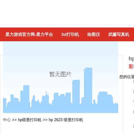
星力游戏官方网-星力平台
3d打印机
绘图仪
武藤写真机
h
彩
您的位
中心
>>
hp喷墨打印机
>>
hp 2623 喷墨打印机