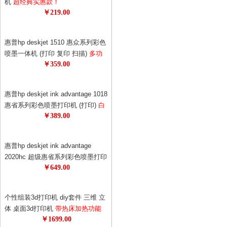
机
超经典实惠款！
￥219.00
惠普hp deskjet 1510 惠众系列彩色
喷墨一体机 (打印 复印 扫描)
多功
￥359.00
能，一机多用，耗材更省！1050升
级版！升级更节能！
惠普hp deskjet ink advantage 1018
惠省系列彩色喷墨打印机 (打印)
白
￥389.00
色外观，更美观！打印机也可以时
尚！69元狂打480页！0.14元的黑白
单页成本，省钱！
惠普hp deskjet ink advantage
2020hc 超级惠省系列彩色喷墨打印
￥649.00
机
惠普超级惠省系列打印机！78元
墨盒狂打1500页，半年不换墨！节
约更节能！
个性组装3d打印机 diy套件 三维 立
体 桌面3d打印机
带热床加热功能
￥1699.00
超值精品 极客必备 3d专享月特供