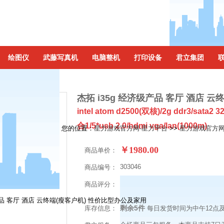
绘图仪
武藤写真机
电脑整机
打印设备
君立集团
杰拓 i35g 经济级产品 客厅 酒店 
intel atom d2500(双核)/2g ddr3/sata2 
合1/5*usb 2.0/hdmi vga/lan(1000m)
您的位置：
星力游戏官方网-星力平台
>>
星力游戏官方
￥1980.00
商品单价：
303046
商品编号：
商品评分：
级产品 客厅 酒店 云终端(瘦客户机) 性价比型办公及家用
剩余5件
库存信息：
每日发货时间为中午12点