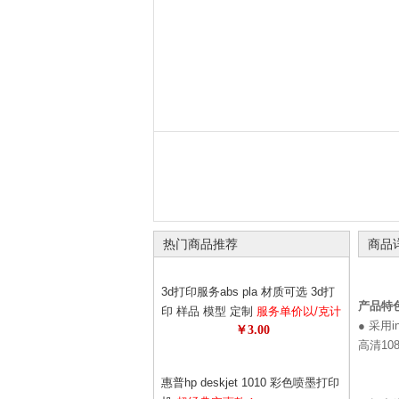
热门商品推荐
商品
3d打印服务abs pla 材质可选 3d打
产品特
印 样品 模型 定制
服务单价以/克计
● 采用i
￥3.00
算 请先与客服确认数量 diy个性定
高清10
制
惠普hp deskjet 1010 彩色喷墨打印