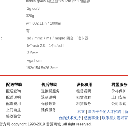
nvidia gt405 独立显卡512m (tc:1g)显存
2g ddr3
320g
wifi 802.11 n / 1000m
有
：
sd / mmc / ms / mspro 四合一读卡器
5个usb 2.0、1个s/pdif
3.5mm
vga hdmi
192x154.5x26.3mm
配送帮助
售后帮助
设备租用
君盟服务
配送查询
退换货服务
租赁说明
价格保护
配送说明
退款说明
租赁流程
上门安装
配送费用
保修政策
租赁服务
公司采购
上门自提
延保服务
君立
|
星力平台的人才招聘
|
签收验货
台的技术支持
|
慈善事业
|
联系星力游戏官
 copyright 1998-2019 君盟商城 .all right reserved.