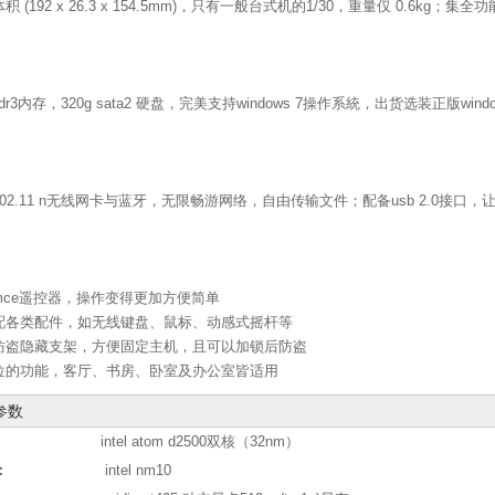
体积 (192 x 26.3 x 154.5mm)，只有一般台式机的1/30，重量仅 0.6
 ddr3内存，320g sata2 硬盘，完美支持windows 7操作系統，出货选装正版win
802.11 n无线网卡与蓝牙，无限畅游网络，自由传输文件；配备usb 2.0接口
选mce遥控器，操作变得更加方便简单
搭配各类配件，如无线键盘、鼠标、动感式摇杆等
选防盗隐藏支架，方便固定主机，且可以加锁后防盗
方位的功能，客厅、书房、卧室及办公室皆适用
参数
intel atom d2500双核（32nm）
：
intel nm10