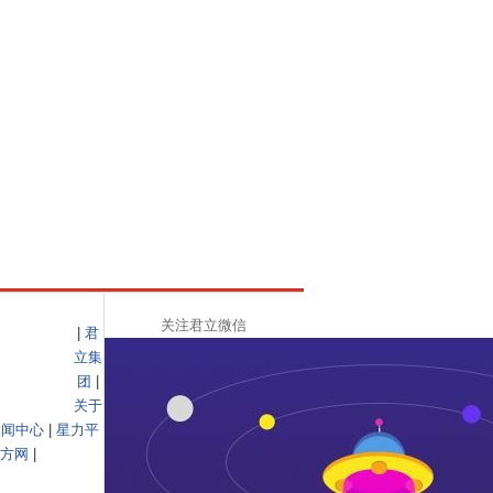
关注君立微信
|
君
立集
团
|
关于
新闻中心
|
星力平
方网
|