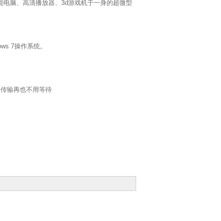
kg；集全功能电脑、高清播放器、3d游戏机于一身的超微型
dows 7操作系统。
，让传输再也不用等待