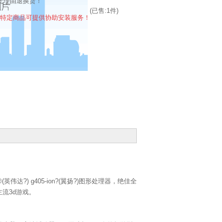
无理由退换货！
(已售:
1
件)
特定商品可提供协助安装服务！
a®(英伟达?) g405-ion?(翼扬?)图形处理器，绝佳全
主流3d游戏。