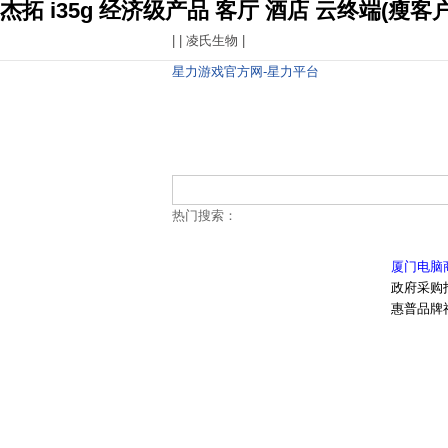
杰拓 i35g 经济级产品 客厅 酒店 云终端(瘦
| |
凌氏生物
|
星力游戏官方网-星力平台
热门搜索：
厦门电脑
政府采购
惠普品牌