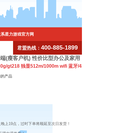
联系星力游戏官方网
400-885-1899
君盟热线：
云终端(瘦客户机) 性价比型办公及家用
320g/gt218 独显512m/1000m wifi 蓝牙/4
网的产品
及晚上19点，过时下单将顺延至次日发货！