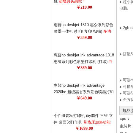
机
超经典实惠款！
● 超小
￥219.00
电脑。
惠普hp deskjet 1510 惠众系列彩色
● 2gb
喷墨一体机 (打印 复印 扫描)
多功
￥359.00
能，一机多用，耗材更省！1050升
级版！升级更节能！
● 搭配
惠普hp deskjet ink advantage 1018
惠省系列彩色喷墨打印机 (打印)
白
￥389.00
色外观，更美观！打印机也可以时
尚！69元狂打480页！0.14元的黑白
● 可
单页成本，省钱！
惠普hp deskjet ink advantage
● 可
2020hc 超级惠省系列彩色喷墨打印
● 可
￥649.00
机
惠普超级惠省系列打印机！78元
● 全
墨盒狂打1500页，半年不换墨！节
规格
约更节能！
个性组装3d打印机 diy套件 三维 立
cpu：
体 桌面3d打印机
带热床加热功能
主芯片
￥1699.00
超值精品 极客必备 3d专享月特供