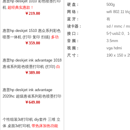
惠普hp deskjet 1010 彩色喷墨打印
硬 盘：
500g
机
超经典实惠款！
网 络：
wifi 802.11 b\
￥219.00
蓝 牙：
有
读卡器：
sd / mmc /
惠普hp deskjet 1510 惠众系列彩色
接 口：
5个usb2.0、1
喷墨一体机 (打印 复印 扫描)
多功
音 频：
3.5mm
￥359.00
能，一机多用，耗材更省！1050升
视 频：
vga hdmi
级版！升级更节能！
尺 寸：
190 x 150 x 
惠普hp deskjet ink advantage 1018
惠省系列彩色喷墨打印机 (打印)
白
￥389.00
色外观，更美观！打印机也可以时
尚！69元狂打480页！0.14元的黑白
单页成本，省钱！
惠普hp deskjet ink advantage
2020hc 超级惠省系列彩色喷墨打印
￥649.00
机
惠普超级惠省系列打印机！78元
墨盒狂打1500页，半年不换墨！节
约更节能！
个性组装3d打印机 diy套件 三维 立
体 桌面3d打印机
带热床加热功能