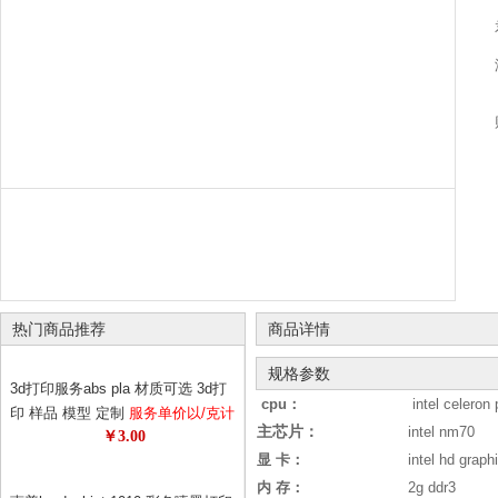
热门商品推荐
商品详情
规格参数
3d打印服务abs pla 材质可选 3d打
cpu：
intel celeron
印 样品 模型 定制
服务单价以/克计
主芯片
：
intel nm70
￥3.00
算 请先与客服确认数量 diy个性定
显 卡：
intel hd graph
制
内 存：
2g ddr3