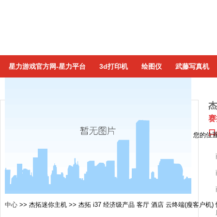
星力游戏官方网-星力平台
3d打印机
绘图仪
武藤写真机
杰
赛
口
您的位
中心
>>
杰拓迷你主机
>>
杰拓 i37 经济级产品 客厅 酒店 云终端(瘦客户机