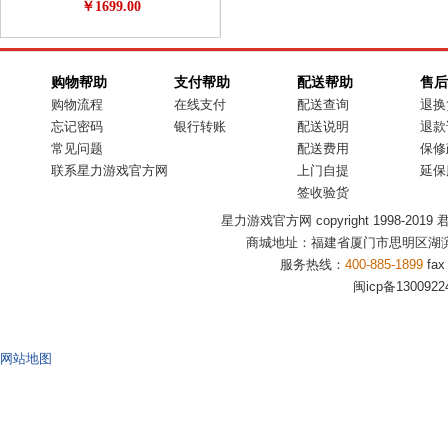
￥1699.00
超值精品 极客必备 3d专享月特供
购物帮助
支付帮助
配送帮助
售后
购物流程
在线支付
配送查询
退换
忘记密码
银行转账
配送说明
退款
常见问题
配送费用
保修
联系星力游戏官方网
上门自提
延保
签收验货
星力游戏官方网 copyright 1998-2019 君盟商
商城地址：福建省厦门市思明区湖滨
服务热线：
400-885-1899
fax
闽icp备1300922
网站地图