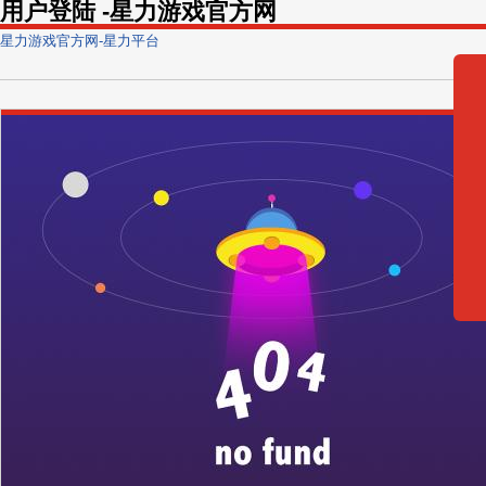
用户登陆 -星力游戏官方网
星力游戏官方网-星力平台