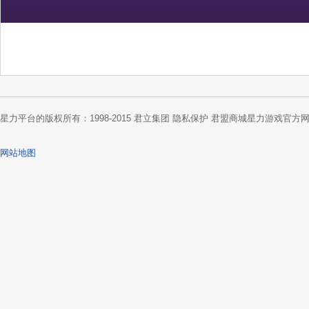
星力平台的版权所有：1998-2015 君立集团 隐私保护 君盟商城星力游戏官方网官网:
网站地图