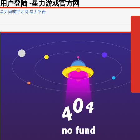
用户登陆 -星力游戏官方网
星力游戏官方网-星力平台