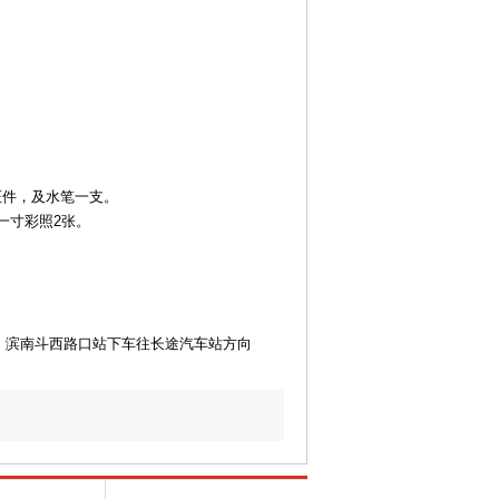
证件，及水笔一支。
/一寸彩照2张。
26.856路，滨南斗西路口站下车往长途汽车站方向