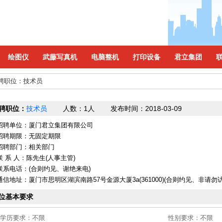
绘图仪
武藤写真机
电脑整机
打印设备
君立集团
聘职位：技术员
聘职位：
技术员
人数：
1人
发布时间：
2018-03-09
招聘单位：厦门君立集团有限公司
招聘期限：无固定期限
招聘部门：相关部门
联 系 人：陈先生(人事主管)
联系电话：(合则约见、谢绝来电)
通信地址：厦门市思明区湖滨南路57号金源大厦3a(361000)(合则约见、非请勿访
位基本要求
学历要求：
不限
性别要求：
不限