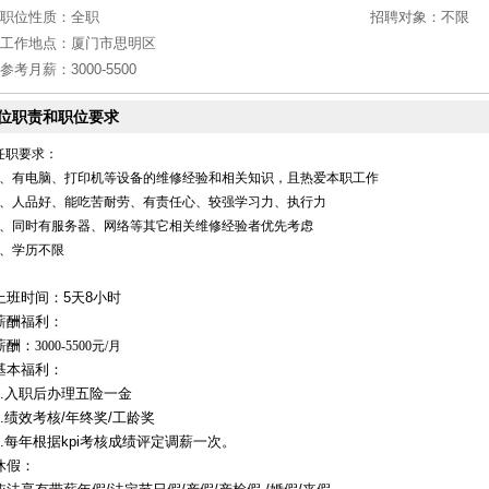
职位性质：
全职
招聘对象：
不限
工作地点：
厦门市思明区
参考月薪：
3000-5500
位职责和职位要求
任职要求：
1、有电脑、打印机等设备的维修经验和相关知识，且热爱本职工作
2、人品好、能吃苦耐劳、有责任心、较强学习力、执行力
3、同时有服务器、网络等其它相关维修经验者优先考虑
4、学历不限
上班时间：5天8小时
薪酬福利：
薪酬：
3000-5500元/月
基本福利：
1.入职后办理五险一金
2.绩效考核/年终奖/工龄奖
3.每年根据kpi考核成绩评定调薪一次。
休假：