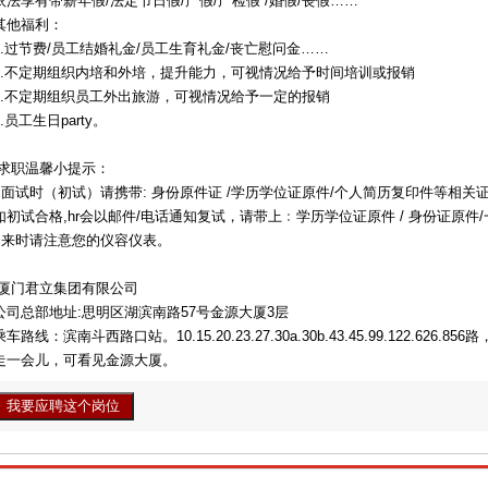
依法享有带薪年假/法定节日假/产假/产检假 /婚假/丧假……
其他福利：
1.过节费/员工结婚礼金/员工生育礼金/丧亡慰问金……
2.不定期组织内培和外培，提升能力，可视情况给予时间培训或报销
3.不定期组织员工外出旅游，可视情况给予一定的报销
4.员工生日party。
求职温馨小提示：
面试时（初试）请携带: 身份原件证 /学历学位证原件/个人简历复印件等相关
如初试合格,hr会以邮件/电话通知复试，请带上﹕学历学位证原件 / 身份证原件
来时请注意您的仪容仪表。
厦门君立集团有限公司
公司总部地址:思明区湖滨南路57号金源大厦3层
乘车路线：滨南斗西路口站。10.15.20.23.27.30a.30b.43.45.99.122.6
走一会儿，可看见金源大厦。